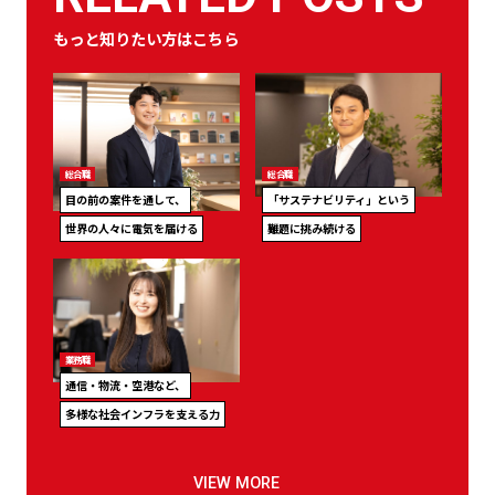
もっと知りたい方はこちら
総合職
総合職
目の前の案件を通して、
「サステナビリティ」という
世界の人々に電気を届ける
難題に挑み続ける
業務職
通信・物流・空港など、
多様な社会インフラを支える力
VIEW MORE